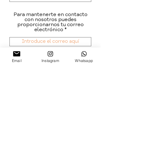
Para mantenerte en contacto
con nosotros puedes
proporcionarnos tu correo
electrónico
Enviar comentarios
Email
Instagram
Whatsapp
ELEGIR OTRAS CIUDADES
Escucha la playlist de Alma Verde