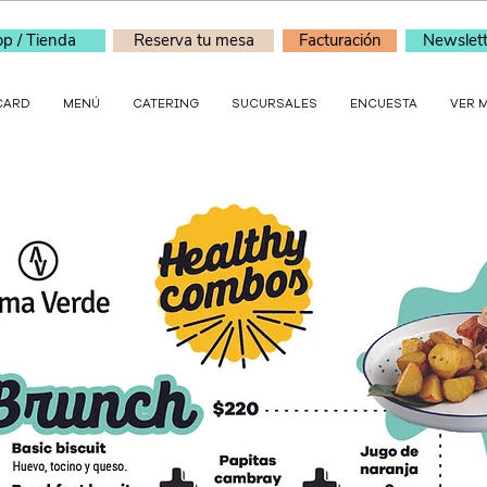
p / Tienda
Reserva tu mesa
Facturación
Newslett
CARD
MENÚ
CATERING
SUCURSALES
ENCUESTA
VER 