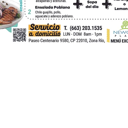
Escucha la playlist de Alma Verde
Legal
Aviso legal
Aviso
de privacidad
Terminos y condiciones
Encuesta de