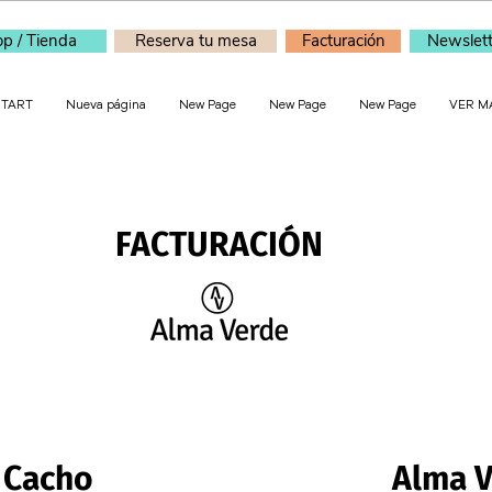
p / Tienda
Reserva tu mesa
Facturación
Newslett
START
Nueva página
New Page
New Page
New Page
VER M
FACTURACIÓN
 Cacho
Alma 