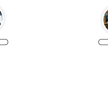
Listen to the Alma Verde playlist
Legal
Notice
legal
Notice
Of privacy
terms and Conditions